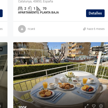
Catalunya, 43850, España
2
1
70
APARTAMENTO, PLANTA BAJA
Detalles
es
ricard
hace 6 meses
TA
ALQUILAR
700€