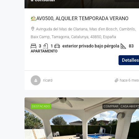
AV0500, ALQUILER TEMPORADA VERANO
Avinguda del Mas de Clariana, Mas d'en Bosch, Cambrils,
Baix Camp, Tarragona, Catalunya, 43850, España
3
1
exterior privado bajo pérgola
83
APARTAMENTO
Detalles
ricard
hace 6 mes
DESTACADO
COMPRAR
CASA ABIER