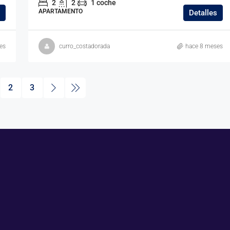
2
2
1 coche
APARTAMENTO
Detalles
es
curro_costadorada
hace 8 meses
2
3