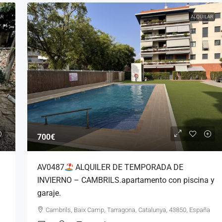
R
ALQUILAR
700€
AV0487
ALQUILER DE TEMPORADA DE
INVIERNO – CAMBRILS.apartamento con piscina y
garaje.
Cambrils, Baix Camp, Tarragona, Catalunya, 43850, España