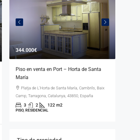
344.000€
385.00
–
Piso en venta en Port – Horta de Santa
Casa 
María
totalme
Platja de L'Horta de Santa María, Cambrils, Baix
Club Mo
Camp, Tarragona, Catalunya, 43850, España
Tarragona
3
2
122
m2
3
PISO, RESIDENCIAL
CHALET, R