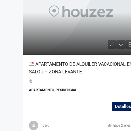
344.000€
APARTAMENTO DE ALQUILER VACACIONAL E
Piso en venta en Port – 
SALOU – ZONA LEVANTE
María
Platja de L'Horta de Santa Ma
Camp, Tarragona, Catalunya, 4
APARTAMENTO, RESIDENCIAL
3
2
122
m2
PISO, RESIDENCIAL
Detalles
ricard
hace 2 mes