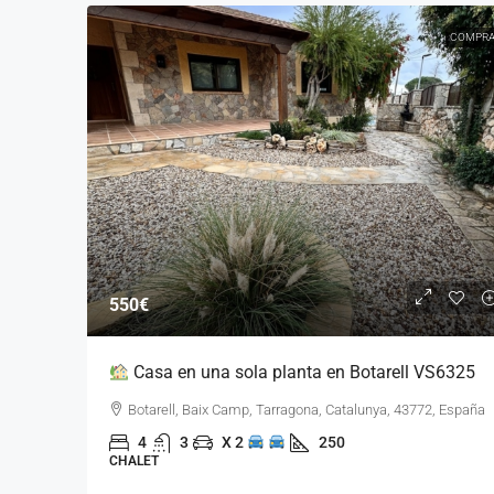
COMPRA
550€
Casa en una sola planta en Botarell VS6325
Botarell, Baix Camp, Tarragona, Catalunya, 43772, España
4
3
X 2
250
CHALET