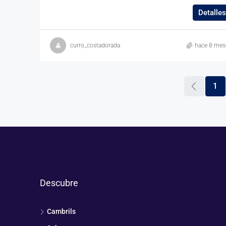
Detalles
curro_costadorada
hace 8 mes
1
Descubre
Cambrils