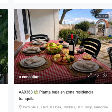
AR
ALQUILAR
a consultar
AA0363
Planta baja en zona residencial
tranquila
Carrer dels Til·lers, la Llosa, Cambrils, Baix Camp, Tarragona,