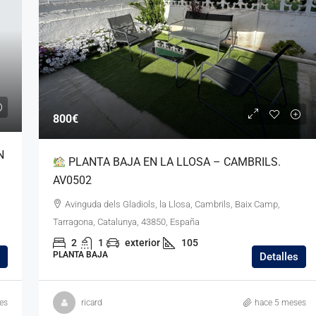
385.000€
800€
N
Horta de Santa
Casa individual (toda en una planta) 
PLANTA BAJA EN LA LLOSA – CAMBRILS.
totalmente renovada. VS6324
AV0502
ría, Cambrils, Baix
Club Mont-roig, Mont-roig del Camp, Baix Camp,
Avinguda dels Gladiols, la Llosa, Cambrils, Baix Camp,
3850, España
Tarragona, Catalunya, 43300, España
Tarragona, Catalunya, 43850, España
3
2
EXTERIOR
170
2
1
exterior
105
CHALET, RESIDENCIAL
PLANTA BAJA
Detalles
es
ricard
hace 5 meses