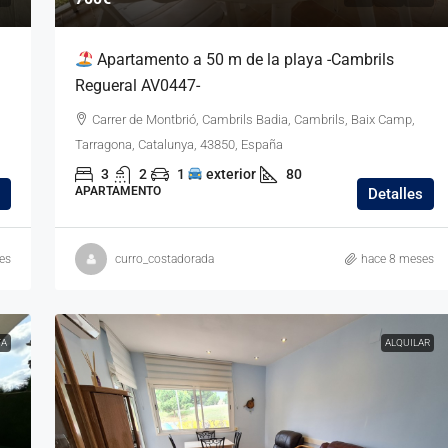
Apartamento a 50 m de la playa -Cambrils
Regueral AV0447-
Carrer de Montbrió, Cambrils Badia, Cambrils, Baix Camp,
Tarragona, Catalunya, 43850, España
3
2
1
exterior
80
APARTAMENTO
Detalles
es
curro_costadorada
hace 8 meses
TA
ALQUILAR