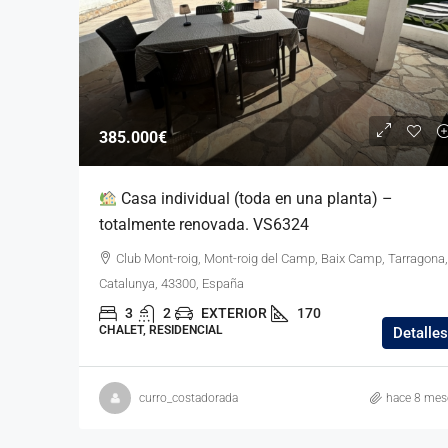
385.000€
Casa individual (toda en una planta) –
totalmente renovada. VS6324
Club Mont-roig, Mont-roig del Camp, Baix Camp, Tarragona,
Catalunya, 43300, España
3
2
EXTERIOR
170
CHALET, RESIDENCIAL
Detalles
curro_costadorada
hace 8 mes