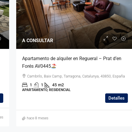
A CONSULTAR
Apartamento de alquiler en Regueral – Prat d’en
Forés AV0445
Cambrils, Baix Camp, Tarragona, Catalunya, 43850, España
1
1
45
m2
APARTAMENTO, RESIDENCIAL
Detalles
es
hace 8 meses