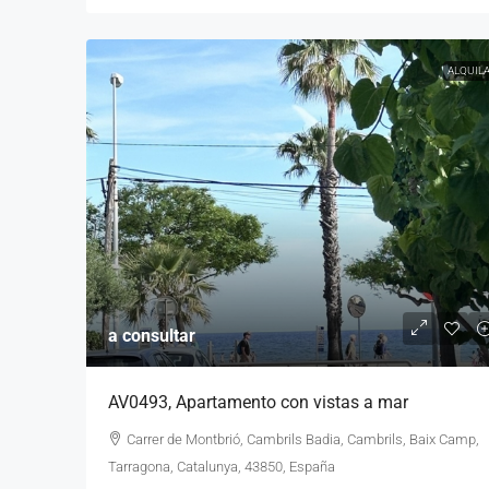
ALQUIL
a consultar
AV0493, Apartamento con vistas a mar
Carrer de Montbrió, Cambrils Badia, Cambrils, Baix Camp,
Tarragona, Catalunya, 43850, España