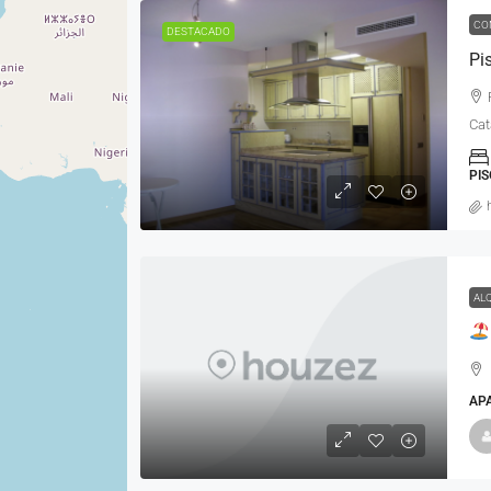
CO
DESTACADO
Pi
Cat
PIS
AL
AP