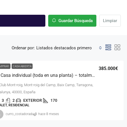
Guardar Búsqueda
Limpiar
Ordenar por:
Listados destacados primero
MPRAR
CASA ABIERTA
385.000€
Casa individual (toda en una planta) – totalmente renovada. VS6324
Club Mont-roig, Mont-roig del Camp, Baix Camp, Tarragona,
alunya, 43300, España
3
2
EXTERIOR
170
LET, RESIDENCIAL
curro_costadorada
hace 8 meses