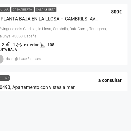
QUILAR
CASA ABIERTA
CASA ABIERTA
800€
PLANTA BAJA EN LA LLOSA – CAMBRILS. AV0502
Avinguda dels Gladiols, la Llosa, Cambrils, Baix Camp, Tarragona,
alunya, 43850, España
2
1
exterior
105
ANTA BAJA
ricard
hace 5 meses
QUILAR
a consultar
0493, Apartamento con vistas a mar
Carrer de Montbrió, Cambrils Badia, Cambrils, Baix Camp,
ragona, Catalunya, 43850, España
2
1
52
ARTAMENTO
ricard
hace 6 meses