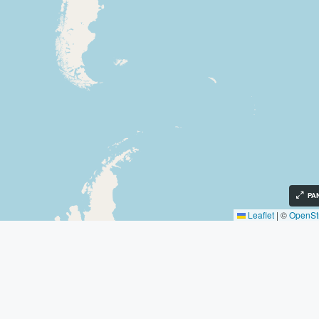
PA
Leaflet
|
©
OpenSt
Descubre