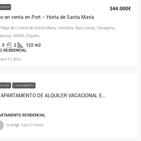
MPRAR
344.000€
so en venta en Port – Horta de Santa María
Platja de L'Horta de Santa María, Cambrils, Baix Camp, Tarragona,
alunya, 43850, España
3
2
122
m2
O, RESIDENCIAL
hace 10 años
QUILAR
CASA ABIERTA
APARTAMENTO DE ALQUILER VACACIONAL EN SALOU – ZONA LEVANTE
ARTAMENTO, RESIDENCIAL
ricard
hace 2 meses