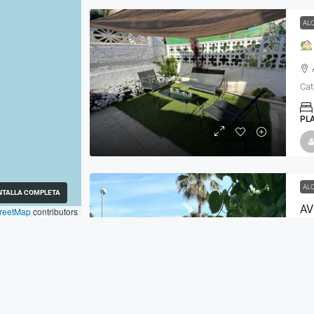
AL
Cat
PL
AL
NTALLA COMPLETA
AV
reetMap
contributors
Tar
AP