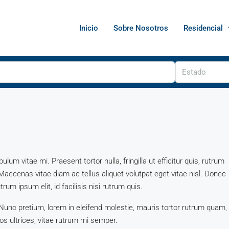
Inicio
Sobre Nosotros
Residencial
Estado
um vitae mi. Praesent tortor nulla, fringilla ut efficitur quis, rutrum
aecenas vitae diam ac tellus aliquet volutpat eget vitae nisl. Donec
rum ipsum elit, id facilisis nisi rutrum quis.
 Nunc pretium, lorem in eleifend molestie, mauris tortor rutrum quam,
ros ultrices, vitae rutrum mi semper.