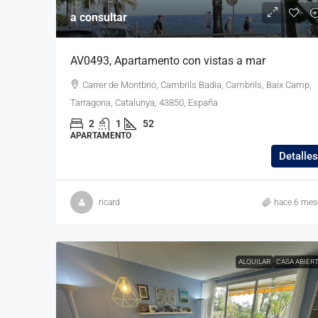
a consultar
AV0493, Apartamento con vistas a mar
Carrer de Montbrió, Cambrils Badia, Cambrils, Baix Camp,
Tarragona, Catalunya, 43850, España
2
1
52
APARTAMENTO
Detalles
ricard
hace 6 mes
ALQUILAR
CASA ABIER