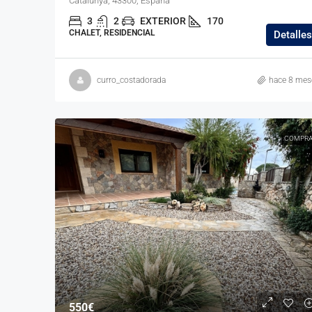
Catalunya, 43300, España
3
2
EXTERIOR
170
CHALET, RESIDENCIAL
Detalles
curro_costadorada
hace 8 mes
COMPRA
550€