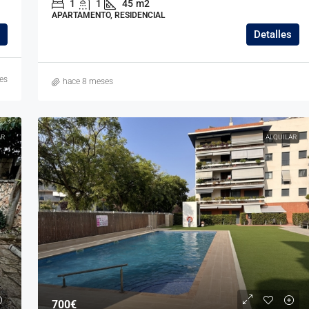
1
1
45
m2
APARTAMENTO, RESIDENCIAL
Detalles
es
hace 8 meses
R
ALQUILAR
700€