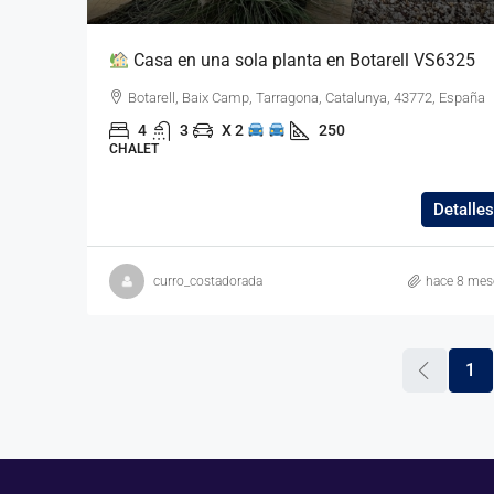
Casa en una sola planta en Botarell VS6325
Botarell, Baix Camp, Tarragona, Catalunya, 43772, España
4
3
X 2
250
CHALET
Detalles
curro_costadorada
hace 8 mes
1