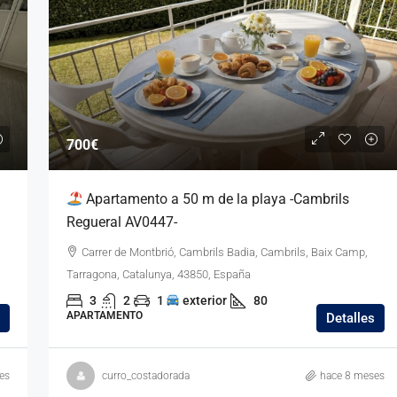
700€
Apartamento a 50 m de la playa -Cambrils
Regueral AV0447-
Carrer de Montbrió, Cambrils Badia, Cambrils, Baix Camp,
Tarragona, Catalunya, 43850, España
3
2
1
exterior
80
APARTAMENTO
Detalles
es
curro_costadorada
hace 8 meses