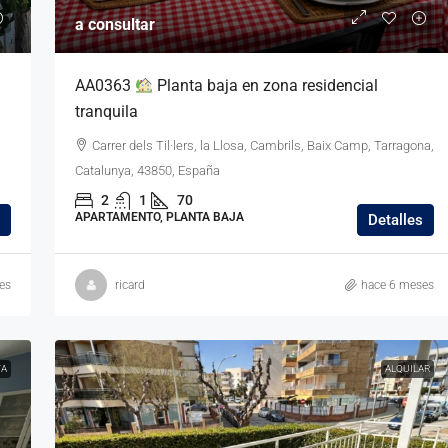
a consultar
AA0363
Planta baja en zona residencial
tranquila
Carrer dels Til·lers, la Llosa, Cambrils, Baix Camp, Tarragona,
Catalunya, 43850, España
2
1
70
APARTAMENTO, PLANTA BAJA
Detalles
es
ricard
hace 6 meses
TA
ALQUILAR