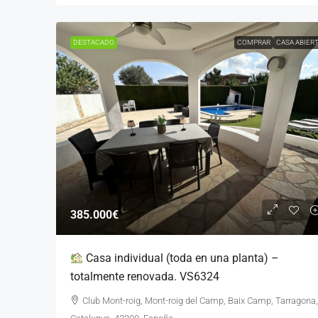
DESTACADO
COMPRAR
CASA ABIER
385.000€
Casa individual (toda en una planta) –
totalmente renovada. VS6324
Club Mont-roig, Mont-roig del Camp, Baix Camp, Tarragona,