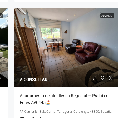
TA
ALQUILAR
A CONSULTAR
Apartamento de alquiler en Regueral – Prat d’en
Forés AV0445
Cambrils, Baix Camp, Tarragona, Catalunya, 43850, España