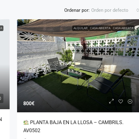
Ordenar por:
Orden por defecto
TA
ALQUILAR
CASA ABIERTA
CASA ABIERTA
385.000€
Horta de Santa
Casa individual (toda en una planta) 
totalmente renovada. VS6324
ría, Cambrils, Baix
Club Mont-roig, Mont-roig del Camp, Baix Camp,
3850, España
Tarragona, Catalunya, 43300, España
800€
3
2
EXTERIOR
170
CHALET, RESIDENCIAL
N
PLANTA BAJA EN LA LLOSA – CAMBRILS.
AV0502