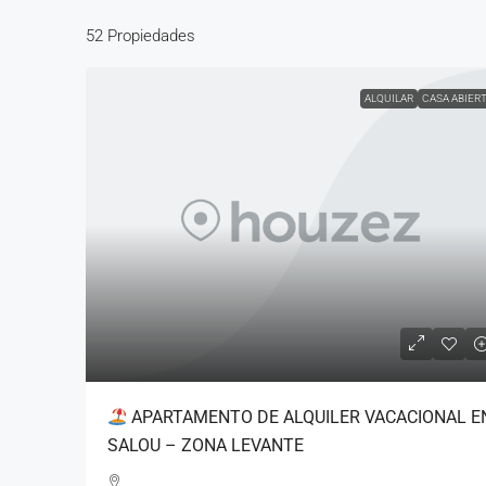
52 Propiedades
ALQUILAR
CASA ABIER
344.000€
Piso en venta en Port – 
María
Platja de L'Horta de Santa Ma
Camp, Tarragona, Catalunya, 4
3
2
122
m2
PISO, RESIDENCIAL
APARTAMENTO DE ALQUILER VACACIONAL E
SALOU – ZONA LEVANTE