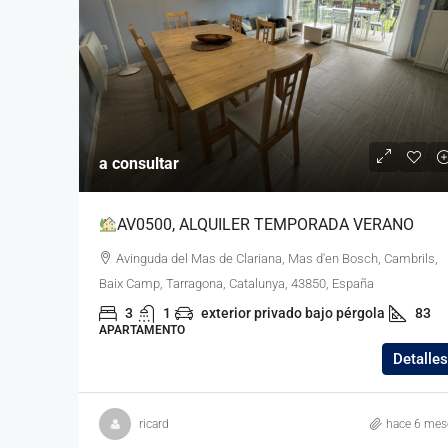
a consultar
AV0500, ALQUILER TEMPORADA VERANO
Avinguda del Mas de Clariana, Mas d'en Bosch, Cambrils,
Baix Camp, Tarragona, Catalunya, 43850, España
3
1
exterior privado bajo pérgola
83
APARTAMENTO
Detalles
ricard
hace 6 mes