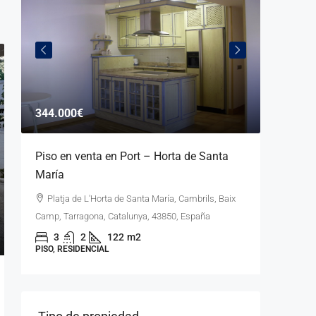
344.000€
385.00
–
Piso en venta en Port – Horta de Santa
Casa 
María
totalme
Platja de L'Horta de Santa María, Cambrils, Baix
Club Mo
Camp, Tarragona, Catalunya, 43850, España
Tarragona
3
2
122
m2
3
PISO, RESIDENCIAL
CHALET, R