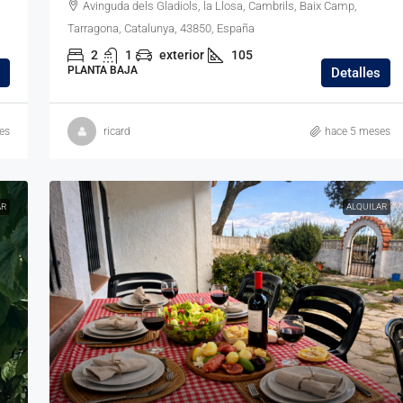
Avinguda dels Gladiols, la Llosa, Cambrils, Baix Camp,
Tarragona, Catalunya, 43850, España
2
1
exterior
105
PLANTA BAJA
Detalles
es
ricard
hace 5 meses
AR
ALQUILAR