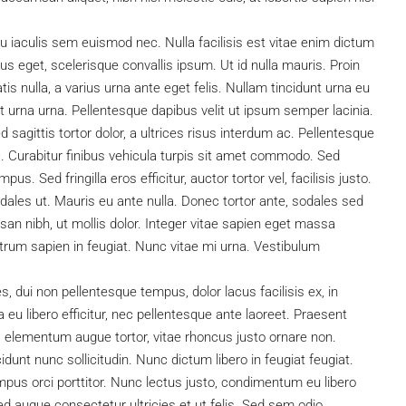
u iaculis sem euismod nec. Nulla facilisis est vitae enim dictum
lus eget, scelerisque convallis ipsum. Ut id nulla mauris. Proin
is nulla, a varius urna ante eget felis. Nullam tincidunt urna eu
t urna urna. Pellentesque dapibus velit ut ipsum semper lacinia.
sagittis tortor dolor, a ultrices risus interdum ac. Pellentesque
385.000€
. Curabitur finibus vehicula turpis sit amet commodo. Sed
us. Sed fringilla eros efficitur, auctor tortor vel, facilisis justo.
Horta de Santa
Casa individual (toda en una planta) 
dales ut. Mauris eu ante nulla. Donec tortor ante, sodales sed
totalmente renovada. VS6324
an nibh, ut mollis dolor. Integer vitae sapien eget massa
trum sapien in feugiat. Nunc vitae mi urna. Vestibulum
ría, Cambrils, Baix
Club Mont-roig, Mont-roig del Camp, Baix Camp,
3850, España
Tarragona, Catalunya, 43300, España
ies, dui non pellentesque tempus, dolor lacus facilisis ex, in
3
2
EXTERIOR
170
CHALET, RESIDENCIAL
u libero efficitur, nec pellentesque ante laoreet. Praesent
is elementum augue tortor, vitae rhoncus justo ornare non.
dunt nunc sollicitudin. Nunc dictum libero in feugiat feugiat.
mpus orci porttitor. Nunc lectus justo, condimentum eu libero
d augue consectetur ultricies et ut felis. Sed sem odio,