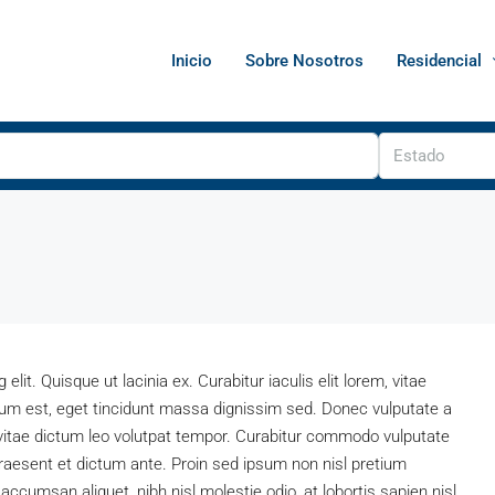
Inicio
Sobre Nosotros
Residencial
Estado
lit. Quisque ut lacinia ex. Curabitur iaculis elit lorem, vitae
entum est, eget tincidunt massa dignissim sed. Donec vulputate a
vitae dictum leo volutpat tempor. Curabitur commodo vulputate
aesent et dictum ante. Proin sed ipsum non nisl pretium
ccumsan aliquet, nibh nisl molestie odio, at lobortis sapien nisl