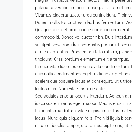
magna in dapibus vehicula, lectus mauris pellent
pulvinar a vestibulum nec, consequat sit amet urna
Vivamus placerat auctor arcu eu tincidunt. Proin ve
Donec mollis tortor ut est dapibus fermentum. Vestib
Quisque ac mi et orci congue commodo in in erat. S
commodo id. Donec vel auctor nibh. Duis interdum 
volutpat. Sed bibendum venenatis pretium. Lorem i
et ultricies lectus. Praesent eu felis rutrum, pla
tincidunt. Cras pretium elementum elit a tempus.
Integer vitae libero eu eros gravida condimentum. 
quis nulla condimentum, eget tristique ex pretium
scelerisque posuere lacus et consequat. Ut ultrice
lectus nibh. Nam vitae tristique ante.
Sed sodales ante ut lobortis interdum. Aenean at 
id cursus eu, varius eget massa. Mauris eros nulla, 
tincidunt urna dictum, vitae dignissim lectus males
lacus. Nunc quis aliquam felis. Proin id ligula bib
sit amet iaculis tempor, erat dui suscipit nunc, ut