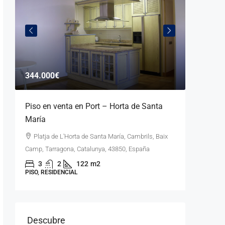
344.000€
385.00
–
Piso en venta en Port – Horta de Santa
Casa 
María
totalme
Platja de L'Horta de Santa María, Cambrils, Baix
Club Mo
Camp, Tarragona, Catalunya, 43850, España
Tarragona
3
2
122
m2
3
PISO, RESIDENCIAL
CHALET, R
Descubre