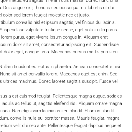
esque metus, eu sagittis mi enim quis massa. Donec nunc urna,
. Duis augue nisi, rhoncus sed consequat eu, lobortis ut dui.
l dolor sed lorem feugiat molestie nec et justo.
ulum convallis nisl et ipsum sagittis, vel finibus dui lacinia.
uspendisse vulputate tristique neque, eget sollicitudin purus
lorem purus, eget viverra ipsum congue in. Aliquam erat
psum dolor sit amet, consectetur adipiscing elit. Suspendisse
cerat dolor eget, congue urna. Maecenas cursus mattis purus eu
Nullam tincidunt eu lectus in pharetra. Aenean consectetur nisi
. Nunc sit amet convallis lorem. Maecenas eget est enim. Sed
s ultrices maximus. Donec laoreet sagittis suscipit. Fusce vel
risus a est euismod feugiat. Pellentesque magna augue, sodales
iaculis ac tellus ut, sagittis eleifend nisl. Aliquam ornare magna
uada. Nam dignissim lacinia orci eu blandit. Etiam in blandit
endum, convallis nulla eu, porttitor massa. Mauris feugiat, magna
 pretium velit dui nec ante. Pellentesque feugiat dapibus neque et