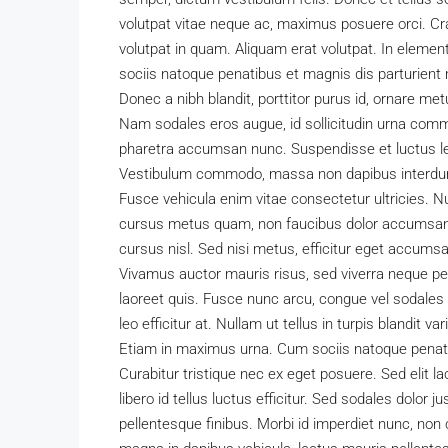
volutpat vitae neque ac, maximus posuere orci. Cras
volutpat in quam. Aliquam erat volutpat. In elem
sociis natoque penatibus et magnis dis parturient
Donec a nibh blandit, porttitor purus id, ornare
Nam sodales eros augue, id sollicitudin urna comm
pharetra accumsan nunc. Suspendisse et luctus le
Vestibulum commodo, massa non dapibus interdum,
Fusce vehicula enim vitae consectetur ultricies. Nu
cursus metus quam, non faucibus dolor accumsan v
cursus nisl. Sed nisi metus, efficitur eget accums
Vivamus auctor mauris risus, sed viverra neque pe
laoreet quis. Fusce nunc arcu, congue vel sodales eu
leo efficitur at. Nullam ut tellus in turpis blandit v
Etiam in maximus urna. Cum sociis natoque penati
Curabitur tristique nec ex eget posuere. Sed elit la
libero id tellus luctus efficitur. Sed sodales dolor j
pellentesque finibus. Morbi id imperdiet nunc, non