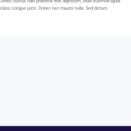
nec cursus odio pharetra felis dignissim, vitae euismod ligula
acilisis congue justo. Donec nec mauris nulla. Sed dictum