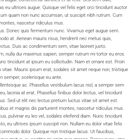
 eu ultrices augue. Quisque vel felis eget orci tincidunt auctor
entum quam non nunc accumsan, ut suscipit nibh rutrum. Cum
 montes, nascetur ridiculus mus.
 metus. Donec quis fermentum nunc. Vivamus eget augue sem.
odo at. Aenean mauris risus, hendrerit nec metus quis,
ctus. Duis ac condimentum sem, vitae laoreet justo.
 nulla dui maximus sapien, semper rutrum mi tortor eu eros.
nc tincidunt at ipsum eu sollicitudin. Nam et ornare est. Proin
itae. Mauris ipsum erat, sodales sit amet neque non, tristique
an semper, scelerisque eu ante.
llentesque ac. Phasellus vestibulum lacus nisl, a semper sem
, lacinia at erat. Phasellus finibus dolor lectus, vel tincidunt
arius. Sed ut elit nec lectus pretium luctus vitae sit amet est.
bus et magnis dis parturient montes, nascetur ridiculus mus.
cus, pulvinar eu leo vel, sodales eleifend diam. Nunc tincidunt
usto, eu ultrices ipsum suscipit non. Nullam eu dolor vitae felis
 commodo dolor. Quisque non tristique lacus. Ut faucibus,