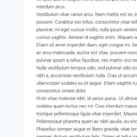
interdum arcu.
Vestibulum vitae varius arcu. Nam mattis est ex, e
posuere. Curabitur est tellus, consectetur vitae tel
placerat, mi eget cursus mollis, nulla ipsum venenat
cursus sagittis. Aenean id sagittis enim. Aliquam a
Etiam sit amet imperdiet diam, eget congue mi. Sed 
344.000€
ac arcu malesuada, auctor est vitae, posuere nunc
pulvinar ipsum a tellus faucibus, nec mattis orci temp
Piso en venta en Port – 
Nulla vestibulum tempus odio, sed pulvinar odio so
María
nibh a, accumsan vestibulum nulla. Cras ut accums
ullamcorper sodales eu et augue. Etiam sagittis ru
Platja de L'Horta de Santa Ma
consectetur ornare dolor.
Camp, Tarragona, Catalunya, 4
Proin vitae molestie nibh, id varius purus. Ut ultric
3
2
122
m2
PISO, RESIDENCIAL
sodales quam lectus nec mi. Cras interdum massa e
tristique pellentesque ligula vitae imperdiet. Maur
Pellentesque pharetra quam ac nibh iaculis, eu tinci
Phasellus semper augue et libero gravida, vitae te
semper, dictum vestibulum felis. Donec et tellus se