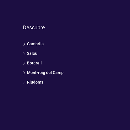
Descubre
Cambrils
Salou
Botarell
Mont-roig del Camp
Riudoms