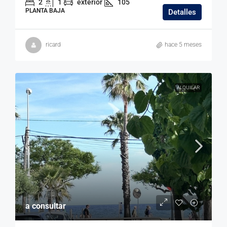
2
1
exterior
105
PLANTA BAJA
Detalles
ricard
hace 5 meses
ALQUILAR
a consultar