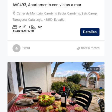
AV0493, Apartamento con vistas a mar
Carrer de Montbrió, Cambrils Badia, Cambrils, Baix Camp,
Tarragona, Catalunya, 43850, España
2
1
52
APARTAMENTO
Detalles
ricard
hace 6 meses
ALQUILAR