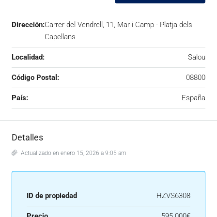
Dirección:
Carrer del Vendrell, 11, Mar i Camp - Platja dels
Capellans
Localidad:
Salou
Código Postal:
08800
País:
España
Detalles
Actualizado en enero 15, 2026 a 9:05 am
ID de propiedad
HZVS6308
Precio
595.000€