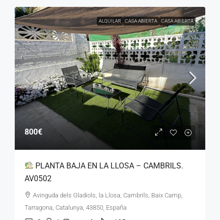
ALQUILAR
CASA ABIERTA
CASA ABIERTA
800€
PLANTA BAJA EN LA LLOSA – CAMBRILS.
AV0502
Avinguda dels Gladiols, la Llosa, Cambrils, Baix Camp,
Tarragona, Catalunya, 43850, España