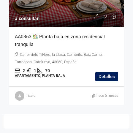
a consultar
AA0363
Planta baja en zona residencial
tranquila
Carrer dels Til·lers, la Llosa, Cambrils, Baix Camp,
Tarragona, Catalunya, 43850, España
2
1
70
APARTAMENTO, PLANTA BAJA
Detalles
ricard
hace 6 meses