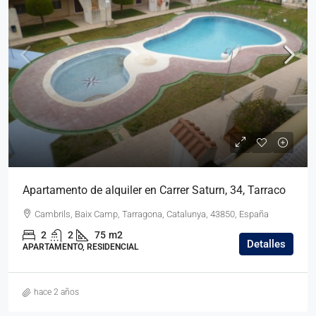
Apartamento de alquiler en Carrer Saturn, 34, Tarraco
Cambrils, Baix Camp, Tarragona, Catalunya, 43850, España
2
2
75
m2
Detalles
APARTAMENTO, RESIDENCIAL
hace 2 años