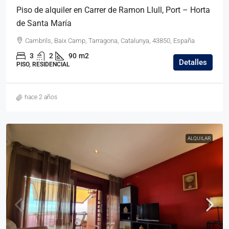
Piso de alquiler en Carrer de Ramon Llull, Port – Horta
de Santa María
Cambrils, Baix Camp, Tarragona, Catalunya, 43850, España
3
2
90
m2
Detalles
PISO, RESIDENCIAL
hace 2 años
ALQUILAR