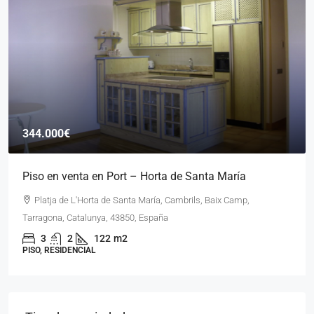
385.000€
Casa individual (toda en una planta) – totalmente
renovada. VS6324
Club Mont-roig, Mont-roig del Camp, Baix Camp, Tarragona,
Catalunya, 43300, España
3
2
EXTERIOR
170
CHALET, RESIDENCIAL