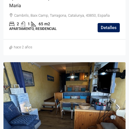
María
Cambrils, Baix Camp, Tarragona, Catalunya, 43850, España
2
1
65
m2
Detalles
APARTAMENTO, RESIDENCIAL
hace 2 años
ALQUILAR