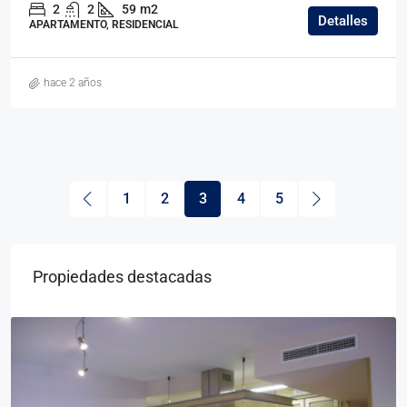
2
2
59
m2
Detalles
APARTAMENTO, RESIDENCIAL
hace 2 años
1
2
3
4
5
Propiedades destacadas