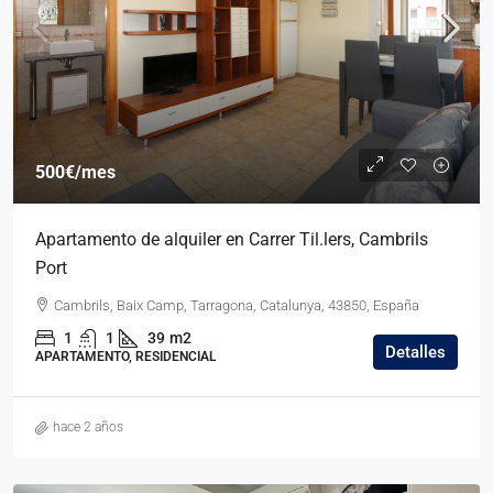
500€
/mes
Apartamento de alquiler en Carrer Til.lers, Cambrils
Port
Cambrils, Baix Camp, Tarragona, Catalunya, 43850, España
1
1
39
m2
Detalles
APARTAMENTO, RESIDENCIAL
hace 2 años