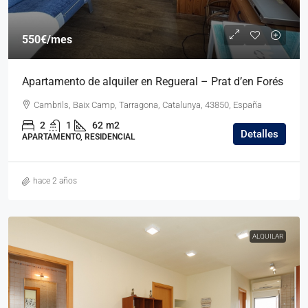
550€
/mes
Apartamento de alquiler en Regueral – Prat d’en Forés
Cambrils, Baix Camp, Tarragona, Catalunya, 43850, España
2
1
62
m2
Detalles
APARTAMENTO, RESIDENCIAL
hace 2 años
ALQUILAR