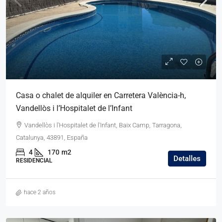
Casa o chalet de alquiler en Carretera València-h,
Vandellòs i l’Hospitalet de l’Infant
Vandellòs i l'Hospitalet de l'Infant, Baix Camp, Tarragona,
Catalunya, 43891, España
4
170
m2
Detalles
RESIDENCIAL
hace 2 años