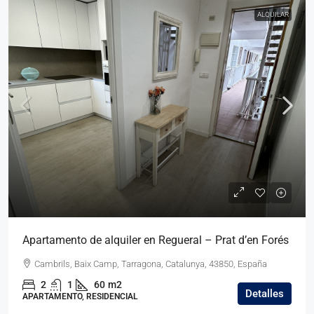
ALQUILAR
Apartamento de alquiler en Regueral – Prat d’en Forés
Cambrils, Baix Camp, Tarragona, Catalunya, 43850, España
2
1
60
m2
Detalles
APARTAMENTO, RESIDENCIAL