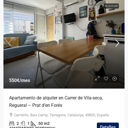
ALQUILAR
550€
/mes
Apartamento de alquiler en Carrer de Vila-seca,
Regueral – Prat d’en Forés
Cambrils, Baix Camp, Tarragona, Catalunya, 43850, España
2
1
50
m2
Detalles