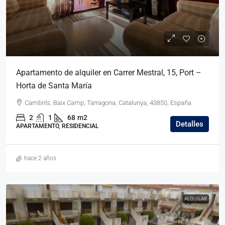
Apartamento de alquiler en Carrer Mestral, 15, Port –
Horta de Santa María
Cambrils, Baix Camp, Tarragona, Catalunya, 43850, España
2
1
68
m2
Detalles
APARTAMENTO, RESIDENCIAL
hace 2 años
ALQUILAR