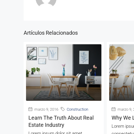
Artículos Relacionados
marzo 9, 2016
Construction
marzo 9, 
Learn The Truth About Real
Why We L
Estate Industry
Lorem ipsum
Lorem ipsum dolor sit amet,
consectetur