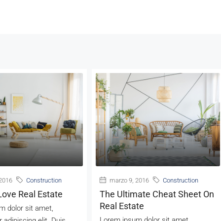
2016
Construction
marzo 9, 2016
Construction
ove Real Estate
The Ultimate Cheat Sheet On
Real Estate
 dolor sit amet,
Lorem ipsum dolor sit amet,
 adipiscing elit. Duis