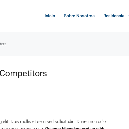
Inicio
Sobre Nosotros
Residencial
tors
 Competitors
elit. Duis mollis et sem sed sollicitudin. Donec non odio
 rutrum mi accumsan nec.
Quisque bibendum orci ac nibh