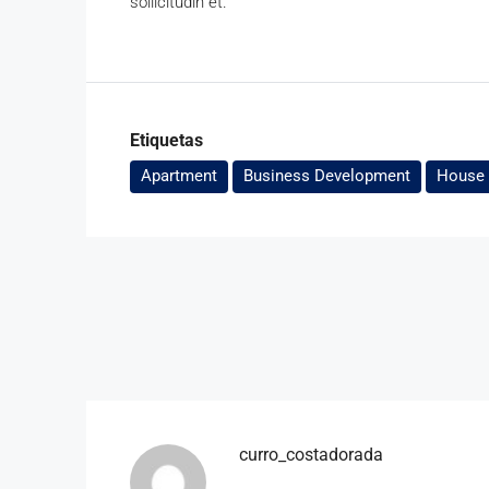
sollicitudin et.
Etiquetas
Apartment
Business Development
House 
curro_costadorada